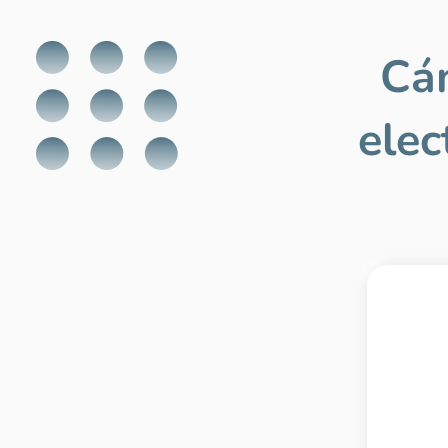
Cám
elec