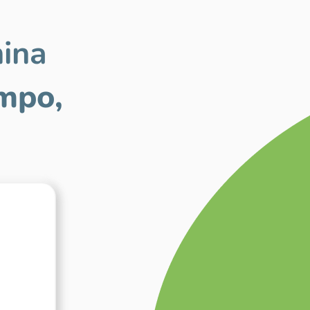
mina
mpo,